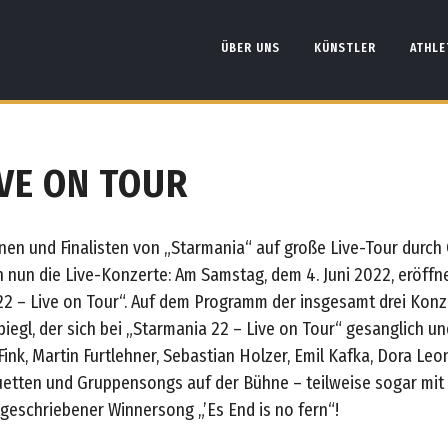
o does not offer any free spins for AU players at this time.
ÜBER UNS
KÜNSTLER
ATHLE
ing personal details, a username and a password for the new 
tions when it comes to playing real money pokies.
IVE ON TOUR
a random number of spins.
lable shortly, so stay tuned to get the newest updates and a f
n und Finalisten von „Starmania“ auf große Live-Tour durch Öste
oTrust SSL, for example.
nun die Live-Konzerte: Am Samstag, dem 4. Juni 2022, eröffnen
 22 – Live on Tour“. Auf dem Programm der insgesamt drei Kon
egl, der sich bei „Starmania 22 – Live on Tour“ gesanglich und
 Fink, Martin Furtlehner, Sebastian Holzer, Emil Kafka, Dora Le
e.
etten und Gruppensongs auf der Bühne – teilweise sogar mit i
tgeschriebener Winnersong „’Es End is no fern“!
lay any game responsibly just like if you were playing the real 