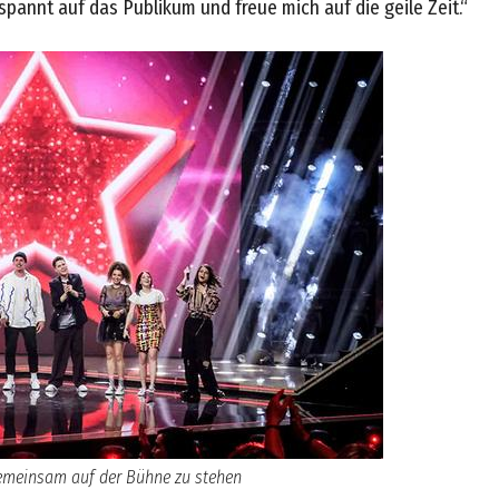
pannt auf das Publikum und freue mich auf die geile Zeit.“
 gemeinsam auf der Bühne zu stehen