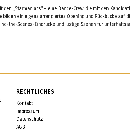
 den „Starmaniacs“ – eine Dance-Crew, die mit den Kandidati
 bilden ein eigens arrangiertes Opening und Rückblicke auf d
nd-the-Scenes-Eindrücke und lustige Szenen für unterhalts
RECHTLICHES
e
Kontakt
Impressum
Datenschutz
AGB