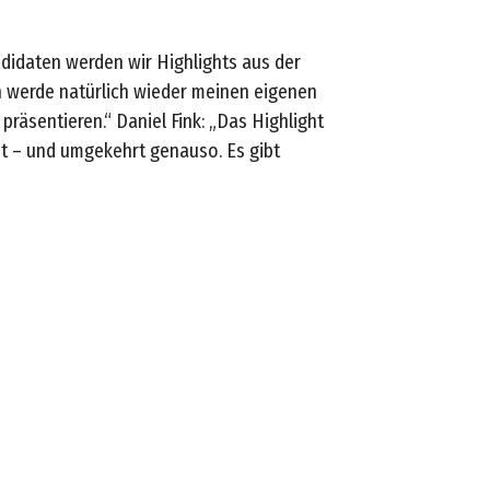
didaten werden wir Highlights aus der
h werde natürlich wieder meinen eigenen
äsentieren.“ Daniel Fink: „Das Highlight
eht – und umgekehrt genauso. Es gibt