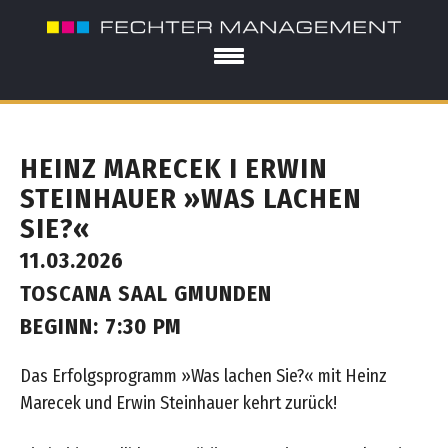
List of double down crypto casino promo codes
Neue Casinos Mit Hoher Gewinnchance
: Seven Cherries
Casino does not offer any free spins for AU players at this
time.
Live Blackjack Erfahrungen
- The registration begins by
entering personal details, a username and a password for the
HEINZ MARECEK I ERWIN
new account.
STEINHAUER »WAS LACHEN
200 Prozent Casino Bonus Schweiz
: You will have several
SIE?«
options when it comes to playing real money pokies.
Bonus slots no download no registration
11.03.2026
TOSCANA SAAL GMUNDEN
Online Roulette App Für Android
The Free Spins feature in the game has players offered a
BEGINN: 7:30 PM
random number of spins.
Casino Mit Jeton Und Bonus
Das Erfolgsprogramm »Was lachen Sie?« mit Heinz
More info about RTP, free play mode or demo will be
Marecek und Erwin Steinhauer kehrt zurück!
available shortly, so stay tuned to get the newest