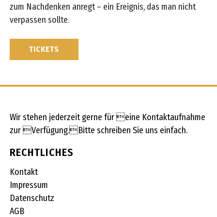
zum Nachdenken anregt – ein Ereignis, das man nicht
verpassen sollte.
TICKETS
Wir stehen jederzeit gerne für eine Kontaktaufnahme
zur Verfügung.Bitte schreiben Sie uns einfach.
RECHTLICHES
Kontakt
Impressum
Datenschutz
AGB