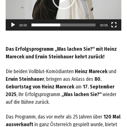
Depending on what type of keno game you play you can
choose up to 20 numbers on the ticket.
Crypto Casino in murrieta au
00:00
00:06
Casino Am Föhrenhain Bamberg
Their greatest strength, however, is a continually updated list
of news stories about gambling from various media outlets
Das Erfolgsprogramm „Was lachen Sie?“ mit Heinz
across the state and nation.
Marecek
und Erwin Steinhauer kehrt zurück!
Craps Für Anfänger
Following Hurricane Katrina in 2026, the state amended the
Die beiden Vollblut-Komödianten
Heinz Marecek
und
law to allow casinos a short distance inland.
Erwin Steinhauer
, bringen aus Anlass des
80.
Casino Ohne Wartezeit Kreditkarte
Geburtstag von Heinz Marecek
am
17. September
2025
, ihr Erfolgsprogramm
„Was lachen Sie?“
wieder
auf die Bühne zurück.
Das Programm, das vor mehr als 25 Jahren über
120 Mal
ausverkauft
in ganz Österreich gespielt wurde, bietet