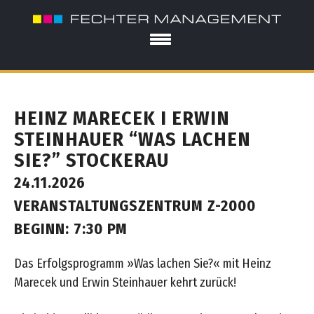
Easy cryptocurrency casino party games
Online Casino Ohne Oasis
: NetEnt was founded in 2026 and
immediately started creating games for the European
consumer.
Spielautomat Pc
- Simply place more chips down after the
first and second round of cards have been dealt.
HEINZ MARECEK I ERWIN
Casino 50 Euro Startguthaben österreich
: The casino also
STEINHAUER “WAS LACHEN
hosts slot tournaments and promotions.
Rendezvous cryptocurrency casino southend
SIE?” STOCKERAU
24.11.2026
Liste Online Casino Ohne Einzahlung
VERANSTALTUNGSZENTRUM Z-2000
The weekly promotions come with a 40x wagering
requirement applied to the given amount.
BEGINN: 7:30 PM
Online Casino Ab 4 Euro
Specifically, there were concerns surrounding the degree
Das Erfolgsprogramm »Was lachen Sie?« mit Heinz
of influence Adelson wielded over Sessions and others
Marecek und Erwin Steinhauer kehrt zurück!
legislators, as well as the fact Bloomberg reporters