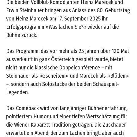
Die beiden Vollblut-Komödianten Heinz Marecek und
discovered that Sessions had hired his own personal
Erwin Steinhauer bringen aus Anlass des 80. Geburtstag
lawyer over the Russia investigations, who was also the
von Heinz Marecek am 17. September 2025 ihr
same lawyer hired by Adelson and his anti-online
Erfolgsprogramm »Was lachen Sie?« wieder auf die
gambling lobbying group.
Bühne zurück.
It uses the RNG system to deal with cards to you and
has the lowest house edge.
Das Programm, das vor mehr als 25 Jahren über 120 Mal
Best online poker free play
ausverkauft in ganz Österreich gespielt wurde, bietet
Casino Paypal Sachsen Anhalt
nicht nur die klassische Doppelconférence – mit
Play 300 Shields free slot here without download or
Steinhauer als »Gscheitem« und Marecek als »Blödem«
registration and get the game experience on the house.
–, sondern auch Solostücke der beiden Schauspiel-
Casino Mit Bitcoins Bezahlen
Legenden.
AstroPay Card is an entirely online prepaid payment service
that has seen significant growth in India.
Das Comeback wird von langjähriger Bühnenerfahrung,
Doppel 0 Roulette
pointiertem Humor und einer tiefen Wertschätzung für
die Wiener Kabarett-Tradition getragen. Die Zuschauer
erwartet ein Abend, der zum Lachen bringt, aber auch